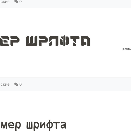
еские
0
еские
0