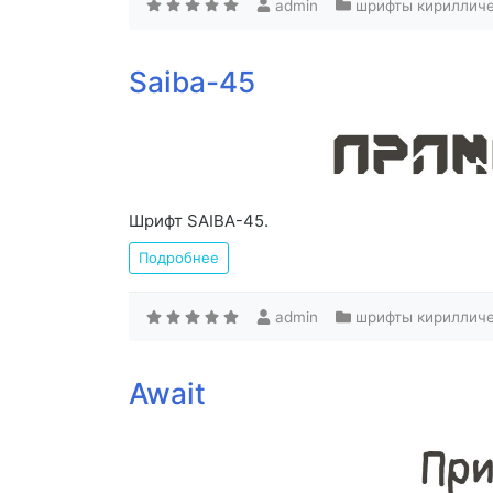
admin
шрифты кириллич
Saiba-45
Шрифт SAIBA-45.
Подробнее
admin
шрифты кириллич
Await