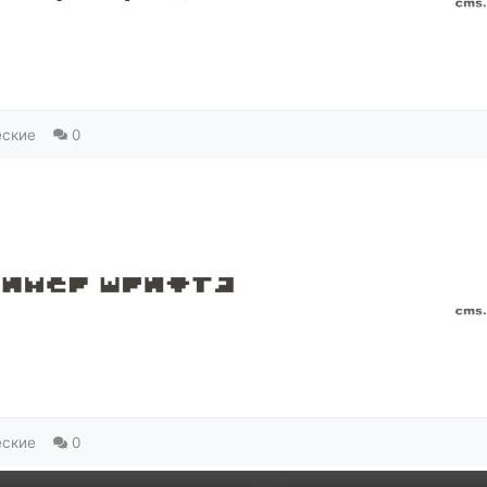
еские
0
еские
0